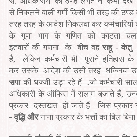
से. अधिकारीयों
को
ठण्ड लगते ना कभी देख
से
निकलने वाली गर्मी
किसी
भी तरह की ठण्ड क
तरह तरह के आदेश निकलवा
कर
कर्मचारियो
के गुणा भाग
के गणित
को काटता
चल
इतवारों
की
गणना
के
बीच
वह
राहू
-
केतु
है
,
लेकिन कर्मचारी
भी
पुराने
इतिहास के
कर
उसके
आदेश की उसी तरह
धज्जियां उड़
सपा
की धज्जी
उड़ा रहे
हैं
.
जो कर्मचारी सा
अधिकारी के ऑफिस में सलाम
बजाते हैं
,
उनक
प्रकार
दस्तखत
हो
जाते हैं
जिस
प्रकार 
-
वृद्धि
और
नाना
प्रकार के भत्तों
का बिल
बिना