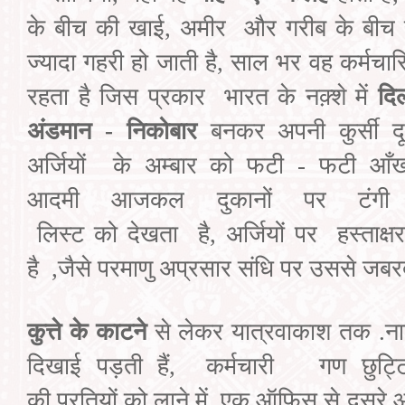
के बीच की खाई
,
अमीर
और गरीब के बीच स
ज्यादा गहरी हो जाती है
,
साल भर वह कर्मचार
रहता है जिस प्रकार
भारत के नक़्शे में
दिल
अंडमान
-
निकोबार
बनकर अपनी कुर्सी द
अर्जियों
के
अम्बार को फटी - फटी आँखो
आदमी
आजकल
दुकानों पर टंगी
लिस्ट
को
देखता
है
,
अर्जियों पर
हस्ताक्षर
है
,
जैसे परमाणु अप्रसार संधि पर उससे जबरदस
कुत्ते के काटने
से लेकर यात्रवाकाश तक .ना
दिखाई पड़ती हैं
,
कर्मचारी
गण
छुट्ट
की
प्रतियों
को लाने
में
एक ऑफिस से दूसरे ऑफ