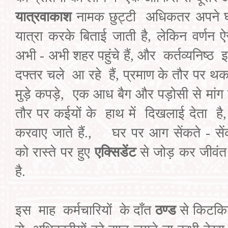
यात्रवाकाश
नामक छुट्टी
अधिकतर अपने घर
यात्रा करके बिताई जाती है
,
लेकिन वर्णन ऐ
अभी - अभी शहर पहुंचे हैं
,
और
कर्तव्यनिष्ठ
इ
दफ्तर चले
आ रहे
हैं
,
प्रमाण के
तौर पर थका
मुड़े कपड़े
,
एक आध
बैग और पड़ोसी से
मांग
तौर पर कईयों के
हाथ में
दिखलाई
देता
है
करवाए
जाते हैं.
,
घर पर आग सेंकते -
से
को
रास्ते पर
हुए
एक्सिडेंट
से जोड़ कर जीवंत
है.
इस
माह
कर्मचारियों
के दाँत
ठण्ड
से
किटकिट