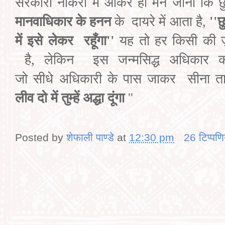
सरकारी नौकरी में आकर ही मैंने जाना कि
छ
मानवाधिकार के
हनन
के
दायरे में आता है
,
''
छ
में इसे लेकर
रहूँगा
''
यह
तो
हर
किसी की
है
,
लेकिन
इस
जन्मसिद्ध अधिकार 
जो
सीधे
अधिकारी के पास जाकर
सीना
त
लीव
दो में तुम्हें
अद्धा
दूंगा
''
Posted by
शेफाली पाण्डे
at
12:30 pm
26 टिप्‍पणि