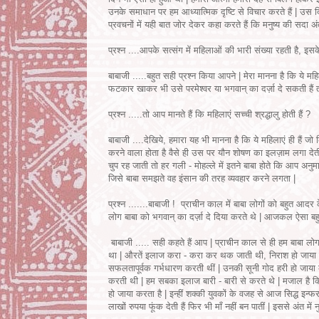
उनके समाधान पर हम आध्यात्मिक दृष्टि से विचार करते हैं | उस द
प्रवचनों में यही बात जोर देकर कहा करते हैं कि मनुष्य की सदा अं
प्रश्न ....आपके सत्संग में महिलाओं की भारी संख्या रहती है, इसक
बाबाजी .....बहुत सही प्रश्न किया आपने | मेरा मानना है कि ये महि
फटकार खाकर भी उसे परमेश्वर या भगवान् का दर्ज़ा दे सकती हैं तो
प्रश्न .....तो आप मानते हैं कि महिलाएं सच्ची श्रद्धालु होती हैं ?
बाबाजी ....देखिये, हमारा यह भी मानना है कि ये महिलाएं ही हैं जो
करने वाला होता है वैसे ही उस पर यौन शोषण का इलज़ाम लगा देती
चुप रह जाती तो हर गली - मोहल्ले में इतने बाबा होते कि आप अ
जिसे बाबा समझते वह इंसान की तरह व्यवहार करने लगता |
प्रश्न .......बाबाजी ! प्राचीन काल में बाबा लोगों को बहुत आदर
लोग बाबा को भगवान् का दर्ज़ा दे दिया करते थे | आजकल ऐसा बहु
बाबाजी ..... सही कहते हैं आप | प्राचीन काल से ही हम बाबा लो
था | औरतें इलाज करा - करा कर थक जाती थी, निराश हो जाया करती 
सफलतापूर्वक गर्भधारण करती थीं | उनकी सूनी गोद हरी हो जाया 
करती थी | हम सबका इलाज बारी - बारी से करते थे | मजाल है कि
हो जाया करता है | इन्हीं शक्की युवकों के वजह से आज सिद्ध इन्
लाखों रुपया फूंक देती हैं फिर भी माँ नहीं बन पातीं | इससे अंत मे