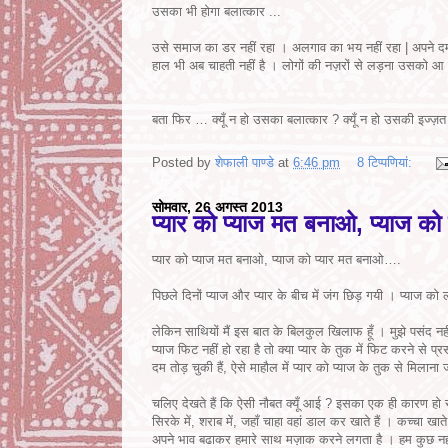
उसका भी होगा बलात्कार ...
उसे समाज का डर नहीं रहा । अलगाव का भय नहीं रहा | अपने दम
हाल भी अब चाहती नहीं है । लोगों की नज़रों से लड़ना उसको आ
बता फिर … क्यूँ न हो उसका बलात्कार ? क्यूँ न हो उसकी इज्ज़त
Posted by
शेफाली पाण्डे
at
6:46 pm
8 टिप्‍पणियां:
सोमवार, 26 अगस्त 2013
प्यार को प्याज मत बनाओ, प्याज क
प्यार को प्याज मत बनाओ, प्याज को प्यार मत बनाओ….
पिछले दिनों प्याज और प्यार के बीच में जंग छिड़ गयी । प्याज को ल
लेकिन साथियों मैं इस बात के बिलकुल खिलाफ हूँ । मुझे पसंद न
प्याज फिट नहीं हो रहा है तो क्या प्यार के तुक में फिट करने से 
दम तोड़ चुकी हैं, ऐसे माहौल में प्यार को प्याज के तुक से मिलाना 
चलिए देखते हैं कि ऐसी नौबत क्यूँ आई ? इसका एक ही कारण हो सकत
सिरके में, शराब में, जहाँ चाहा वहां डाल कर खाते हैं । कच्चा ख
अपने भाव बढाकर हमारे साथ मज़ाक करने लगता है । हम कुछ नही