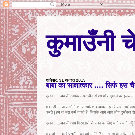
कुमाउँनी च
शनिवार, 31 अगस्त 2013
बाबा का साक्षात्कार …. सिर्फ इस 
प्रश्न .....बाबाजी आपके ऊपर यौन शोषण और दुष्कर्म के इलज़ाम 
बाबा जी ....आप लोगों की सांसारिक शब्दावली हमारे पल्ले नहीं पड़
करते | हम तो बस कर्म करते हैं, जिसके आगे आप लोग दुर्भावना से ग्
प्रश्न .....बाबाजी आप गिरफ्तारी से बचने के लिए भागे - भागे क्यूँ फ
बाबाजी .... मुर्ख प्राणी ! हम क्यूँ भागेंगे ? भागता तो आम इंसान है 