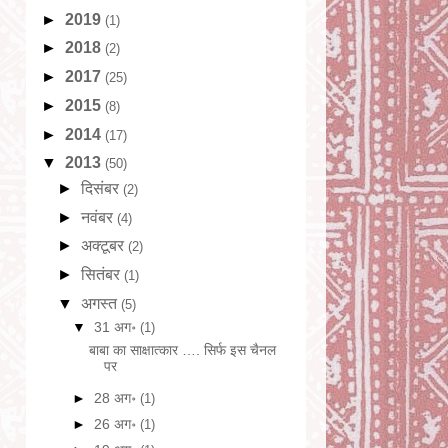
►
2019
(1)
►
2018
(2)
►
2017
(25)
►
2015
(8)
►
2014
(17)
▼
2013
(50)
►
दिसंबर
(2)
►
नवंबर
(4)
►
अक्टूबर
(2)
►
सितंबर
(1)
▼
अगस्त
(5)
▼
31 अग॰
(1)
बाबा का साक्षात्कार …. सिर्फ इस चैनल
पर
►
28 अग॰
(1)
►
26 अग॰
(1)