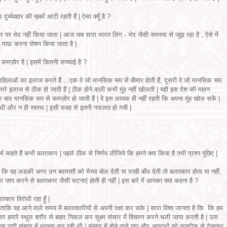
्यवहार की ख़बरें आटी रहती हैं | ऐसा क्यूँ है ?
र पर भेद नहीं किया जाता | आज जब सारा भारत लिंग - भेद जैसी समस्या से जूझ रहा है , ऐसे में
...माफ़ करना पोषण किया जाता है |
कमज़ोर है | इसमें कितनी सच्चाई है ?
महिलाओं का इलाज करते हैं ...एक वे जो मानसिक रूप से बीमार होती हैं, दूसरी वे जो मानसिक रूप
हमारे इलाज से ठीक हो जाती हैं | ठीक होने वाली कभी मुंह नहीं खोलती | यही इस देश की महान
 के बाद मानसिक रूप से कमज़ोर हो जाती हैं | वे इस लायक ही नहीं रहती कि अपना मुंह खोल सकें |
थी और न ही स्वस्थ | इसी वजह से इतनी गफलत हो गयी |
र्म कहते हैं कभी बलात्कार | पहले ठीक से निर्णय लीजिये कि हमने क्या किया है तभी प्रश्न पूछिए |
था कि वह लडकी अगर उन बदमाशों को भैय्या बोल देती या राखी बाँध देती तो बलात्कार होता या नहीं,
प करने से बलात्कार जैसी घटनाएं होती ही नहीं | इस बारे में आपका क्या कहना है ?
्कार विरोधी रहा हूँ |
ा ताकि वह आने वाले समय में बलात्कारियों से अपनी रक्षा कर सके | सारा विश्व जानता है कि कि हम
क्सर हमारे स्थूल शरीर से बाहर निकल कर सूक्ष्म संसार में विचरण करने चली जाया करती है | उस
इस पापी संसार में भ्रमण कर रही थी | संसार में होने वाले पाप और अपराधों को नज़दीक से देखकर