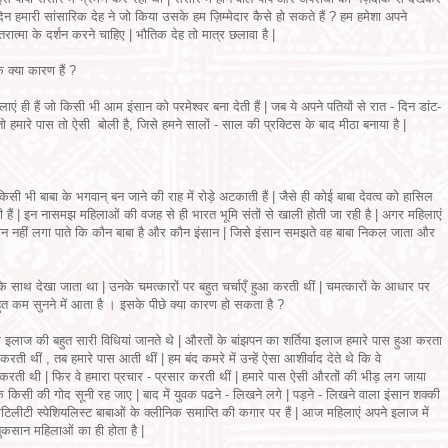
िन हमारी सांसारिक देह ने जो किया उसके हम ज़िम्मेदार कैसे हो सकते हैं ? हम हमेशा अपने
तरात्मा के दर्शन करने चाहिए | भौतिक देह तो मात्र छलावा है |
े क्या कारण हैं ?
लाएं ही हैं जो किसी भी आम इंसान को परमेश्वर बना देती हैं | जब ये अपने पतियों से रात - दिन डांट-
 हमारे पास तो ऐसी बोली है, जिसे हमने सालों - साल की प्रक्टिस के बाद मीठा बनाया है |
 किसी भी बाबा के भगवान् बन जाने की राह में रोड़े अटकाती हैं | जैसे ही कोई बाबा देवत्व को हासिल
 हैं | इन नासमझ महिलाओं की वजह से ही भारत भूमि संतों से खाली होती जा रही है | अगर महिलाएं
नुमान नहीं लगा पाते कि कौन बाबा है और कौन इंसान | जिसे इंसान समझते वह बाबा निकल जाता और
 के साथ देखा जाता था | उनके चमत्कारों पर बहुत चर्चाएँ हुआ करती थीं | चमत्कारों के आधार पर
त कम सुनने में आता है । इसके पीछे क्या कारण हो सकता है ?
ग इलाज की बहुत सारी विधियां जानते थे | औरतों के बांझपन का शर्तिया इलाज हमारे पास हुआ करता
थीं , तब हमारे पास आती थीं | हम बंद कमरे में उन्हें ऐसा आशीर्वाद देते थे कि वे
करती थी | फिर वे हमारा प्रचार - प्रसार करती थीं | हमारे पास ऐसी औरतों की भीड़ लग जाया
 किसी की गोद सूनी रह जाए | बाद में युवक पढने - लिखने लगे | पड़ने - लिखने वाला इंसान शक्की
फरटिलीटी स्पेशियलिस्ट बाबाओं के क्लीनिक समाप्ति की कगार पर हैं | आज महिलाएं अपने इलाज में
ं नुकसान महिलाओं का ही होता है |