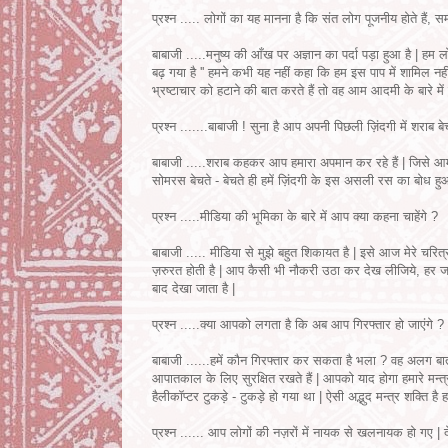
प्रश्न ..... लोगों का यह मानना है कि संत लोग पूजनीय होते हैं, सम
बाबाजी .....मनुष्य की आँख पर अज्ञान का पर्दा पड़ा हुआ है | हम लोग
बढ़ गया है '' हमने कभी यह नहीं कहा कि हम इस पाप में शामिल न
भ्रष्टाचार को हटाने की बात करते हैं तो वह आम आदमी के बारे में होता
प्रश्न .......बाबाजी ! सुना है आप अपनी पिछली ज़िंदगी में शराब बे
बाबाजी .....शराब कहकर आप हमारा अपमान कर रहे हैं | जिसे आम भ
सोमरस बेचते - बेचते ही हमें ज़िंदगी के इस असली रस का बोध ह
प्रश्न .....मीडिया की भूमिका के बारे में आप क्या कहना चाहेंगे ?
बाबाजी ..... मीडिया से मुझे बहुत शिकायत है | इसे आज मेरे चरित्
ज़रुरत होती है | आप कैसी भी नौकरी उठा कर देख लीजिये, हर जग
बाद देखा जाता है |
प्रश्न .....क्या आपको लगता है कि अब आप गिरफ्तार हो जाएंगे ?
बाबाजी ......हमें कौन गिरफ्तार कर सकता है भला ? वह अलग बात ह
आपातकाल के लिए सुरक्षित रखते हैं | आपको याद होगा हमारे मन्त्
हैलीकॉप्टर टुकड़े - टुकड़े हो गया था | ऐसी अद्भुद मन्त्र शक्ति 
प्रश्न ...... आप लोगों की नज़रों में नायक से खलनायक हो गए | 