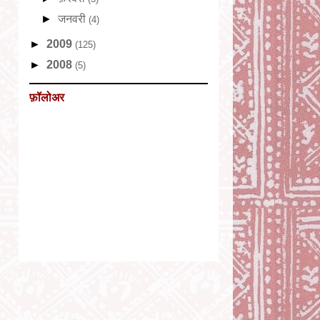
►
जनवरी
(4)
►
2009
(125)
►
2008
(5)
फ़ॉलोअर