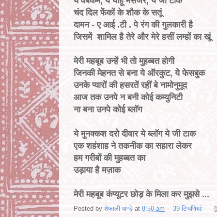
ये वेबकैम, ये याहू मेसेंजेर, ये जी टाक
चंद दिल फेंकों के शौक के सतूं
दामन - ए आई .टी . पे रंग की गुलकारी है
जिसमें शामिल है तेरे और मेरे हसीं लम्हों का खूं
मेरी महबूब उन्हें भी तो मुहब्बत होगी
जिनकी मेहनत से बना ये ऑरकुट, ये फेसबुक
उनके प्यारों की हसरतें रहीं बे नामोनुमूद
आज तक उनपे न बनी कोई कम्युनिटी
ना बना उनपे कोई ब्लॉग
ये मुनक्कश दरो दीवार ये ब्लॉग ये जी टाक
एक शहंशाह ने तकनीक का सहारा लेकर
हम गरीबों की मुहब्बत का
उड़ाया है मज़ाक
मेरी महबूब कंप्यूटर छोड़ के मिला कर मुझसे ...
Posted by
शेफाली पाण्डे
at
8:50 am
39 टिप्‍पणियां: